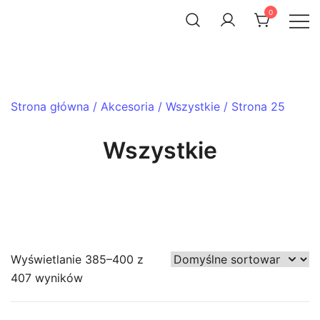
Skip
0
to
ACHTENROWER
sklep i serwis rowerowy
content
Strona główna
/
Akcesoria
/
Wszystkie
/ Strona 25
Wszystkie
Wyświetlanie 385–400 z
407 wyników