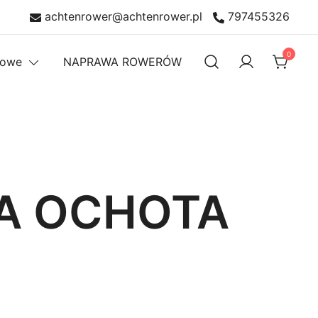
achtenrower@achtenrower.pl
797455326
0
rowe
NAPRAWA ROWERÓW
A OCHOTA