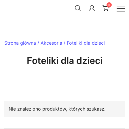
Skip
0
to
ACHTENROWER
sklep i serwis rowerowy
content
Strona główna
/
Akcesoria
/ Foteliki dla dzieci
Foteliki dla dzieci
Nie znaleziono produktów, których szukasz.