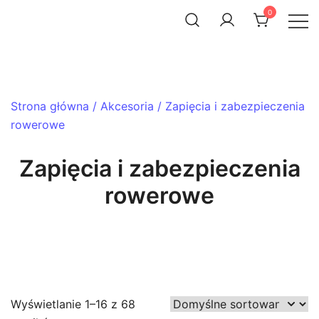
Skip
0
to
ACHTENROWER
sklep i serwis rowerowy
content
Strona główna
/
Akcesoria
/ Zapięcia i zabezpieczenia
rowerowe
Zapięcia i zabezpieczenia
rowerowe
Wyświetlanie 1–16 z 68