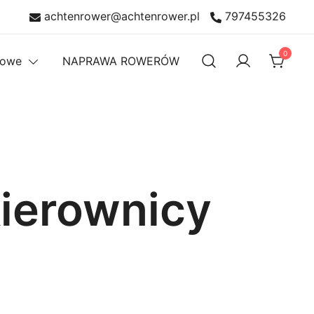
achtenrower@achtenrower.pl
797455326
0
rowe
NAPRAWA ROWERÓW
kierownicy