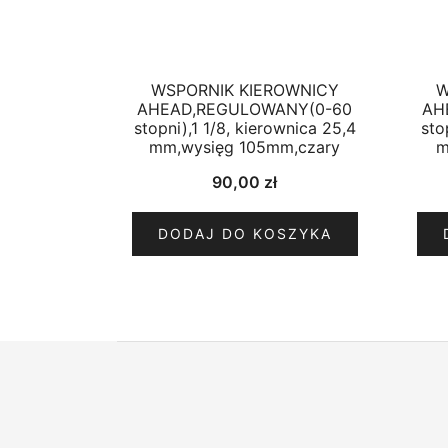
WSPORNIK KIEROWNICY
W
AHEAD,REGULOWANY(0-60
AH
stopni),1 1/8, kierownica 25,4
sto
mm,wysięg 105mm,czary
m
90,00
zł
DODAJ DO KOSZYKA