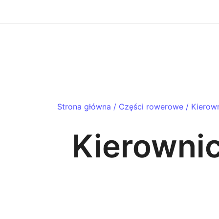
Skip
to
content
ACHTENROWER
sklep i serwis rowerowy
Strona główna
/
Części rowerowe
/ Kierown
Kierownic