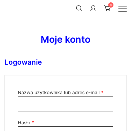
Skip
0
to
ACHTENROWER
sklep i serwis rowerowy
content
Moje konto
Logowanie
Wymagane
Nazwa użytkownika lub adres e-mail
*
Wymagane
Hasło
*