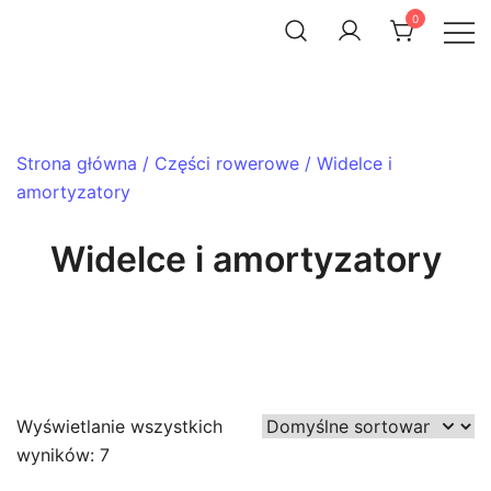
Skip
0
to
ACHTENROWER
sklep i serwis rowerowy
content
Strona główna
/
Części rowerowe
/ Widelce i
amortyzatory
Widelce i amortyzatory
Wyświetlanie wszystkich
wyników: 7