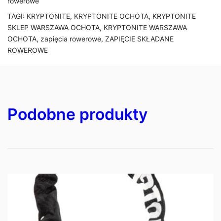
rowerowe
cm
TAGI:
KRYPTONITE
,
KRYPTONITE OCHOTA
,
KRYPTONITE
x
SKLEP WARSZAWA OCHOTA
,
KRYPTONITE WARSZAWA
76
OCHOTA
,
zapięcia rowerowe
,
ZAPIĘCIE SKŁADANE
cm
ROWEROWE
Podobne produkty