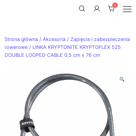
Skip
0
to
ACHTENROWER
sklep i serwis rowerowy
content
Strona główna
/
Akcesoria
/
Zapięcia i zabezpieczenia
rowerowe
/ LINKA KRYPTONITE KRYPTOFLEX 525
DOUBLE LOOPED CABLE 0,5 cm x 76 cm