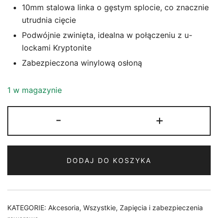
10mm stalowa linka o gęstym splocie, co znacznie
utrudnia cięcie
Podwójnie zwinięta, idealna w połączeniu z u-
lockami Kryptonite
Zabezpieczona winylową osłoną
1 w magazynie
ilość
-
+
LINKA
KRYPTONITE
KRYPTOFLEX
DODAJ DO KOSZYKA
525
DOUBLE
LOOPED
CABLE
KATEGORIE:
Akcesoria
,
Wszystkie
,
Zapięcia i zabezpieczenia
0,5