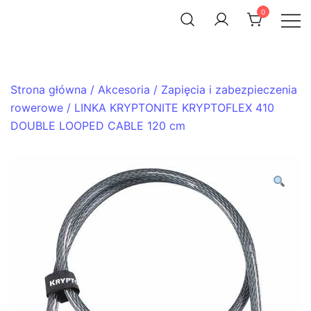
Skip
0
to
ACHTENROWER
sklep i serwis rowerowy
content
Strona główna
/
Akcesoria
/
Zapięcia i zabezpieczenia
rowerowe
/ LINKA KRYPTONITE KRYPTOFLEX 410
DOUBLE LOOPED CABLE 120 cm