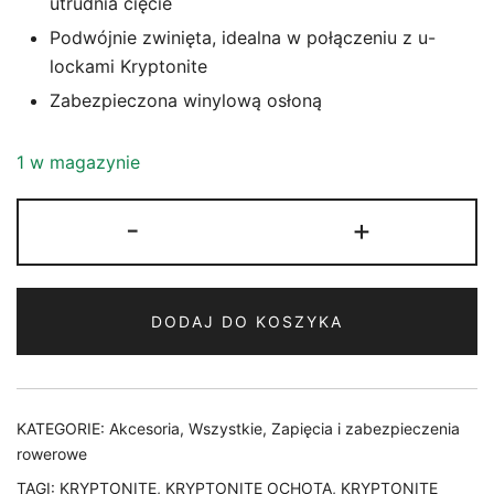
utrudnia cięcie
Podwójnie zwinięta, idealna w połączeniu z u-
lockami Kryptonite
Zabezpieczona winylową osłoną
1 w magazynie
ilość
-
+
LINKA
KRYPTONITE
KRYPTOFLEX
DODAJ DO KOSZYKA
410
DOUBLE
LOOPED
CABLE
KATEGORIE:
Akcesoria
,
Wszystkie
,
Zapięcia i zabezpieczenia
120
rowerowe
cm
TAGI:
KRYPTONITE
,
KRYPTONITE OCHOTA
,
KRYPTONITE