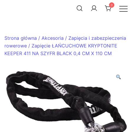
Skip
0
to
ACHTENROWER
sklep i serwis rowerowy
content
Strona główna
/
Akcesoria
/
Zapięcia i zabezpieczenia
rowerowe
/ Zapięcie ŁAŃCUCHOWE KRYPTONITE
KEEPER 411 NA SZYFR BLACK 0,4 CM X 110 CM