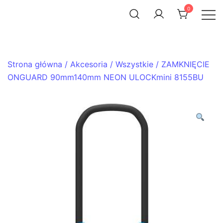
Skip
0
to
ACHTENROWER
sklep i serwis rowerowy
content
Strona główna
/
Akcesoria
/
Wszystkie
/ ZAMKNIĘCIE
ONGUARD 90mm140mm NEON ULOCKmini 8155BU