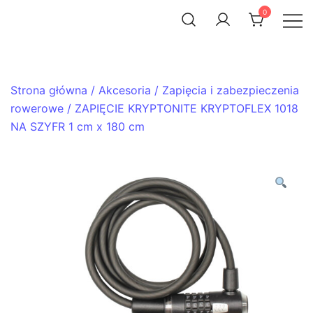
Skip
0
to
ACHTENROWER
sklep i serwis rowerowy
content
Strona główna
/
Akcesoria
/
Zapięcia i zabezpieczenia
rowerowe
/ ZAPIĘCIE KRYPTONITE KRYPTOFLEX 1018
NA SZYFR 1 cm x 180 cm