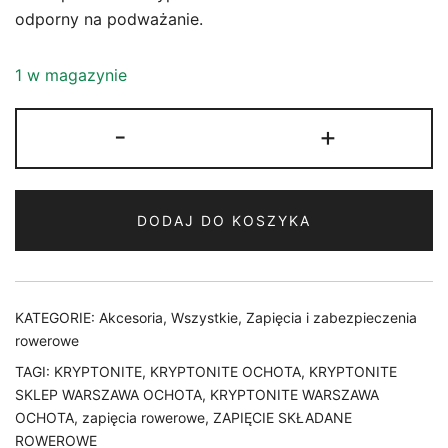
odporny na podważanie.
1 w magazynie
ilość
-
+
ZAPIĘCIE
KRYPTONITE
KRYPTOFLEX
DODAJ DO KOSZYKA
1018
NA
SZYFR
1
KATEGORIE:
Akcesoria
,
Wszystkie
,
Zapięcia i zabezpieczenia
cm
rowerowe
x
TAGI:
KRYPTONITE
,
KRYPTONITE OCHOTA
,
KRYPTONITE
180
SKLEP WARSZAWA OCHOTA
,
KRYPTONITE WARSZAWA
cm
OCHOTA
,
zapięcia rowerowe
,
ZAPIĘCIE SKŁADANE
ROWEROWE