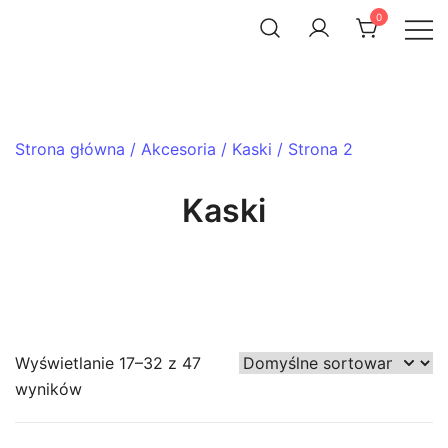
Skip
0
to
ACHTENROWER
sklep i serwis rowerowy
content
Strona główna
/
Akcesoria
/
Kaski
/ Strona 2
Kaski
Wyświetlanie 17–32 z 47
wyników