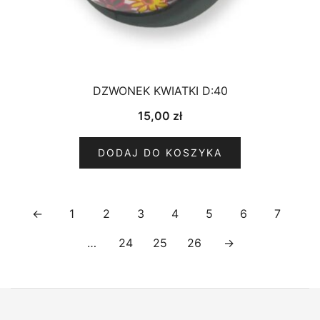
DZWONEK KWIATKI D:40
15,00
zł
DODAJ DO KOSZYKA
←
1
2
3
4
5
6
7
…
24
25
26
→