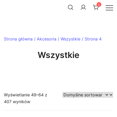
Skip
0
to
ACHTENROWER
sklep i serwis rowerowy
content
Strona główna
/
Akcesoria
/
Wszystkie
/ Strona 4
Wszystkie
Wyświetlanie 49–64 z
407 wyników