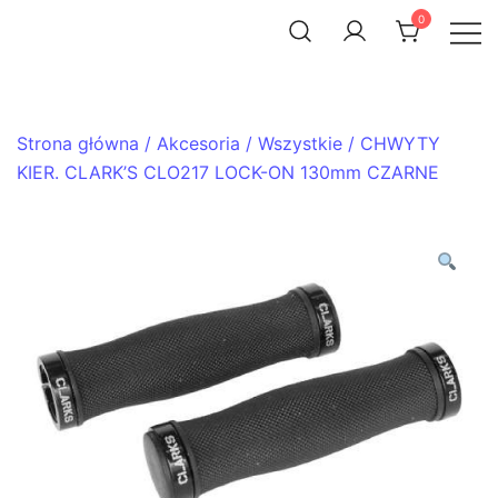
Skip
0
to
ACHTENROWER
sklep i serwis rowerowy
content
Strona główna
/
Akcesoria
/
Wszystkie
/ CHWYTY
KIER. CLARK’S CLO217 LOCK-ON 130mm CZARNE