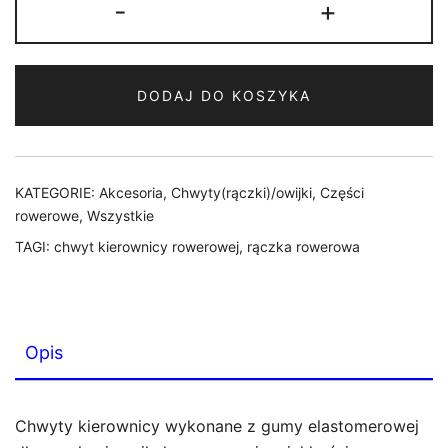
-
+
CHWYTY
KIER.
CLARK'S
DODAJ DO KOSZYKA
CLO217
LOCK-
ON
130mm
KATEGORIE:
Akcesoria
,
Chwyty(rączki)/owijki
,
Części
CZARNE
rowerowe
,
Wszystkie
TAGI:
chwyt kierownicy rowerowej
,
rączka rowerowa
Opis
Chwyty kierownicy wykonane z gumy elastomerowej