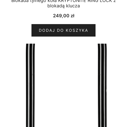
Blokada tylnego koła KRYPTONITE RING LOCK z
blokadą klucza
249,00
zł
DODAJ DO KOSZYKA