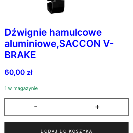
Dźwignie hamulcowe
aluminiowe,SACCON V-
BRAKE
60,00
zł
1 w magazynie
ilość
-
+
Dźwignie
hamulcowe
aluminiowe,SACCON
DODAJ DO KOSZYKA
V-