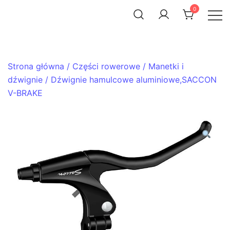
Skip
0
to
ACHTENROWER
sklep i serwis rowerowy
content
Strona główna
/
Części rowerowe
/
Manetki i
dźwignie
/ Dźwignie hamulcowe aluminiowe,SACCON
V-BRAKE