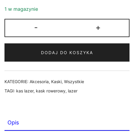
1 w magazynie
ilość
-
+
Kask
Lazer
Codax
DODAJ DO KOSZYKA
KinetiCore
Matte
Red
Uni
KATEGORIE:
Akcesoria
,
Kaski
,
Wszystkie
(czerwony)
TAGI:
kas lazer
,
kask rowerowy
,
lazer
rozmiar
uniwersalny
z
siatką
Opis