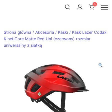
Skip
0
to
ACHTENROWER
sklep i serwis rowerowy
content
Strona główna
/
Akcesoria
/
Kaski
/ Kask Lazer Codax
KinetiCore Matte Red Uni (czerwony) rozmiar
uniwersalny z siatką