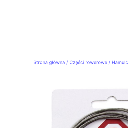
Skip
to
content
ACHTENROWER
sklep i serwis rowerowy
Strona główna
/
Części rowerowe
/
Hamulc