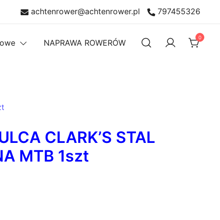
achtenrower@achtenrower.pl
797455326
0
rowe
NAPRAWA ROWERÓW
t
ULCA CLARK’S STAL
A MTB 1szt