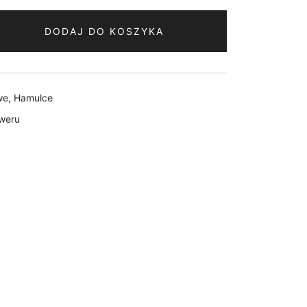
DODAJ DO KOSZYKA
we
,
Hamulce
oweru