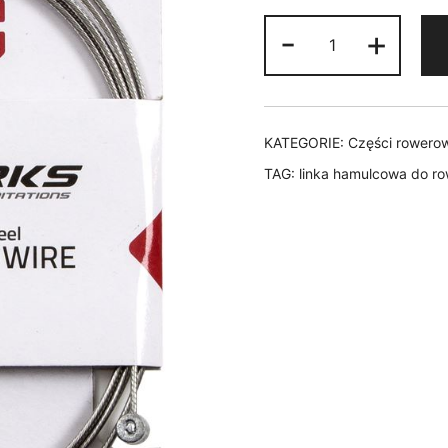
ilość
-
+
LINKA
HAMULCA
CLARK'S
STAL
KATEGORIE:
Części rowero
NIERDZEWNA
TAG:
linka hamulcowa do r
MTB
1szt