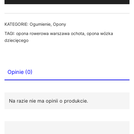
584
+
1mm
KATEGORIE:
Ogumienie
,
Opony
R-
TAGI:
opona rowerowa warszawa ochota
,
opona wózka
4162
dziecięcego
SPECTRE
60TPI
Skin
Wall
Opinie (0)
Na razie nie ma opinii o produkcie.