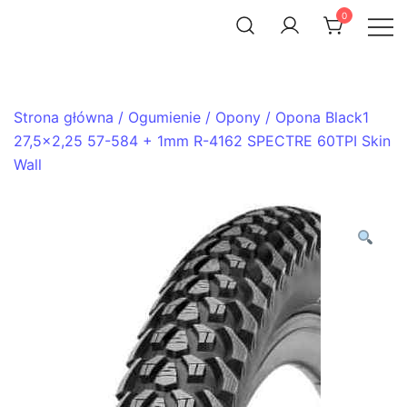
Skip
0
to
ACHTENROWER
sklep i serwis rowerowy
content
Strona główna
/
Ogumienie
/
Opony
/ Opona Black1
27,5×2,25 57-584 + 1mm R-4162 SPECTRE 60TPI Skin
Wall