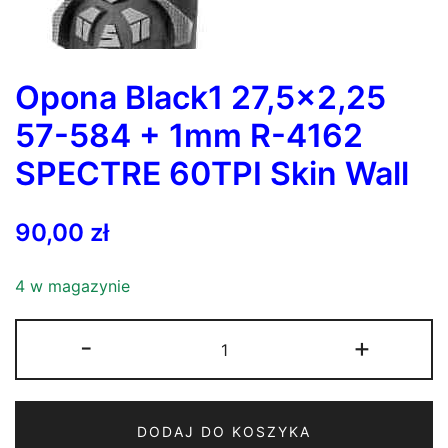
Opona Black1 27,5×2,25
57-584 + 1mm R-4162
SPECTRE 60TPI Skin Wall
90,00
zł
4 w magazynie
ilość
-
+
Opona
Black1
27,5x2,25
DODAJ DO KOSZYKA
57-