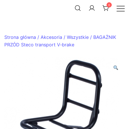
Skip
0
to
ACHTENROWER
sklep i serwis rowerowy
content
Strona główna
/
Akcesoria
/
Wszystkie
/ BAGAŻNIK
PRZÓD Steco transport V-brake