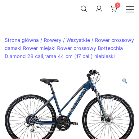
Skip
0
to
ACHTENROWER
sklep i serwis rowerowy
content
Strona główna
/
Rowery
/
Wszystkie
/ Rower crossowy
damski Rower miejski Rower crossowy Bottecchia
Diamond 28 cali,rama 44 cm (17 cali) niebieski