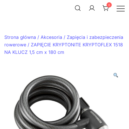
Skip
0
to
ACHTENROWER
sklep i serwis rowerowy
content
Strona główna
/
Akcesoria
/
Zapięcia i zabezpieczenia
rowerowe
/ ZAPIĘCIE KRYPTONITE KRYPTOFLEX 1518
NA KLUCZ 1,5 cm x 180 cm