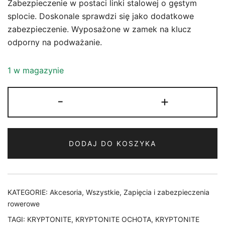
Zabezpieczenie w postaci linki stalowej o gęstym
splocie. Doskonale sprawdzi się jako dodatkowe
zabezpieczenie. Wyposażone w zamek na klucz
odporny na podważanie.
1 w magazynie
ilość
-
+
ZAPIĘCIE
KRYPTONITE
KRYPTOFLEX
DODAJ DO KOSZYKA
1518
NA
KLUCZ
1,5
KATEGORIE:
Akcesoria
,
Wszystkie
,
Zapięcia i zabezpieczenia
cm
rowerowe
x
TAGI:
KRYPTONITE
,
KRYPTONITE OCHOTA
,
KRYPTONITE
180