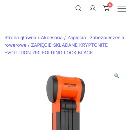
Skip
0
to
ACHTENROWER
sklep i serwis rowerowy
content
Strona główna
/
Akcesoria
/
Zapięcia i zabezpieczenia
rowerowe
/ ZAPIĘCIE SKŁADANE KRYPTONITE
EVOLUTION 790 FOLDING LOCK BLACK