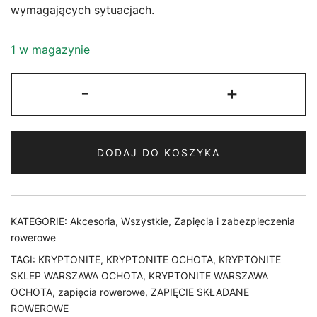
wymagających sytuacjach.
1 w magazynie
ilość
-
+
ZAPIĘCIE
SKŁADANE
KRYPTONITE
DODAJ DO KOSZYKA
EVOLUTION
790
FOLDING
LOCK
KATEGORIE:
Akcesoria
,
Wszystkie
,
Zapięcia i zabezpieczenia
BLACK
rowerowe
TAGI:
KRYPTONITE
,
KRYPTONITE OCHOTA
,
KRYPTONITE
SKLEP WARSZAWA OCHOTA
,
KRYPTONITE WARSZAWA
OCHOTA
,
zapięcia rowerowe
,
ZAPIĘCIE SKŁADANE
ROWEROWE