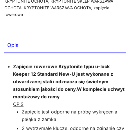
KRYPTONITE OCHOTA
,
KRYPTONITE SKLEP WARSZAWA
20,3
OCHOTA
,
KRYPTONITE WARSZAWA OCHOTA
,
zapięcia
cm
rowerowe
Opis
Zapięcie rowerowe Kryptonite typu u-lock
Keeper 12 Standard New-U jest wykonane z
utwardzanej stali i odznacza się świetnym
stosunkiem jakości do ceny.W komplecie uchwyt
montażowy do ramy
OPIS
Zapięcie jest odporne na próbę wykręcenia
pałąka z zamka
2 wytrzymałe klucze, odporne na zginanie czy