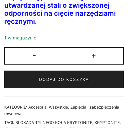
utwardzanej stali o zwiększonej
odporności na cięcie narzędziami
ręcznymi.
1 w magazynie
ilość
-
+
ZAPIĘCIE
U-
LOCK
DODAJ DO KOSZYKA
KRYPTONITE
KEEPER
12
STANDARD
KATEGORIE:
Akcesoria
,
Wszystkie
,
Zapięcia i zabezpieczenia
10,2
rowerowe
cm
TAGI:
BLOKADA TYLNEGO KOŁA KRYPTONITE
,
KRYPTONITE
,
x