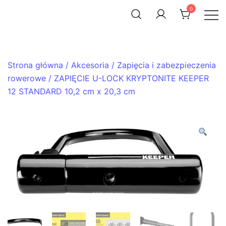
Skip
0
to
ACHTENROWER
sklep i serwis rowerowy
content
Strona główna
/
Akcesoria
/
Zapięcia i zabezpieczenia
rowerowe
/ ZAPIĘCIE U-LOCK KRYPTONITE KEEPER
12 STANDARD 10,2 cm x 20,3 cm