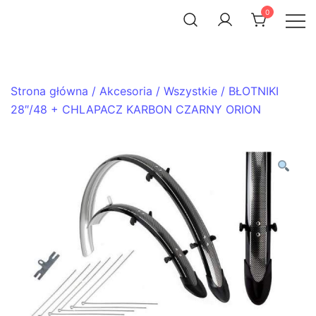
Skip
0
to
ACHTENROWER
sklep i serwis rowerowy
content
Strona główna
/
Akcesoria
/
Wszystkie
/ BŁOTNIKI
28″/48 + CHLAPACZ KARBON CZARNY ORION