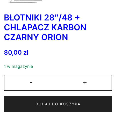
BŁOTNIKI 28″/48 +
CHLAPACZ KARBON
CZARNY ORION
80,00
zł
1 w magazynie
ilość
-
+
BŁOTNIKI
28"/48
+
DODAJ DO KOSZYKA
CHLAPACZ
KARBON