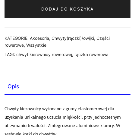
CLARK'S
DODAJ DO KOSZYKA
CE312
LOCK-
ON
2
KATEGORIE:
Akcesoria
,
Chwyty(rączki)/owijki
,
Części
OBEJMY
rowerowe
,
Wszystkie
CZARNE
TAGI:
chwyt kierownicy rowerowej
,
rączka rowerowa
Opis
Chwyty kierownicy wykonane z gumy elastomerowej dla
uzyskania unikalnego uczucia miękkości, przy jednoczesnym
utrzymaniu trwałości. Zintegrowane aluminiowe klamry. W
zestawie korki do chwytów.