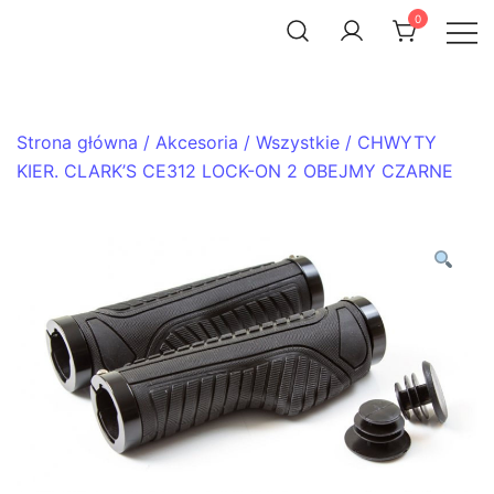
Skip
0
to
ACHTENROWER
sklep i serwis rowerowy
content
Strona główna
/
Akcesoria
/
Wszystkie
/ CHWYTY
KIER. CLARK’S CE312 LOCK-ON 2 OBEJMY CZARNE