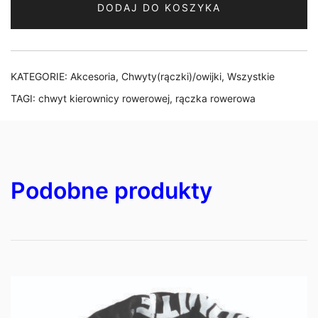
DODAJ DO KOSZYKA
AUTHOR
JUNIOR
R20
102mm
KATEGORIE:
Akcesoria
,
Chwyty(rączki)/owijki
,
Wszystkie
CZARNO-
TAGI:
chwyt kierownicy rowerowej
,
rączka rowerowa
ZIELONE
Podobne produkty