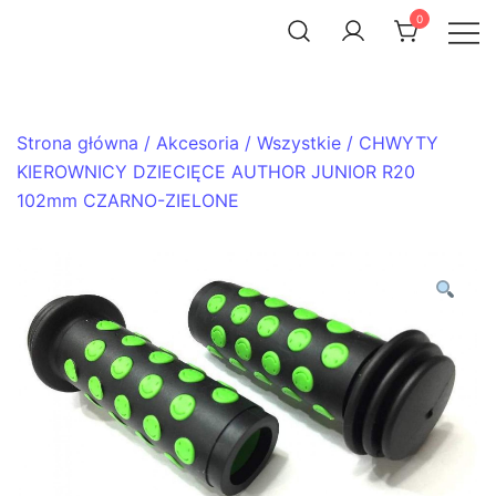
Skip
0
to
ACHTENROWER
sklep i serwis rowerowy
content
Strona główna
/
Akcesoria
/
Wszystkie
/ CHWYTY
KIEROWNICY DZIECIĘCE AUTHOR JUNIOR R20
102mm CZARNO-ZIELONE