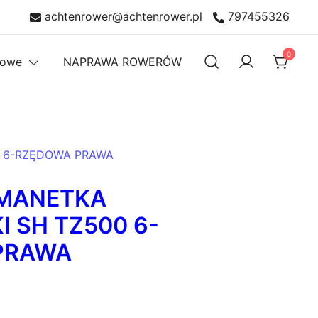
achtenrower@achtenrower.pl
797455326
0
rowe
NAPRAWA ROWERÓW
0 6-RZĘDOWA PRAWA
 MANETKA
I SH TZ500 6-
PRAWA