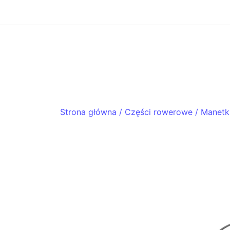
Skip
to
content
ACHTENROWER
sklep i serwis rowerowy
Strona główna
/
Części rowerowe
/
Manetki