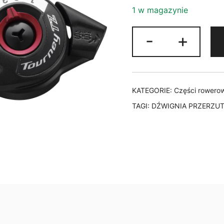
1 w magazynie
ilość
-
+
DŹWIGNIA
MANETKA
PRZERZUTKI
SH
KATEGORIE:
Części rowero
TZ500
TAGI:
DŹWIGNIA PRZERZUT
6-
RZĘDOWA
PRAWA