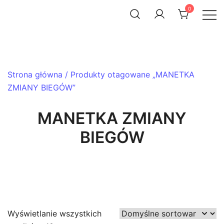
Skip
0
to
ACHTENROWER
sklep i serwis rowerowy
content
Strona główna
/ Produkty otagowane „MANETKA
ZMIANY BIEGÓW”
MANETKA ZMIANY
BIEGÓW
Wyświetlanie wszystkich