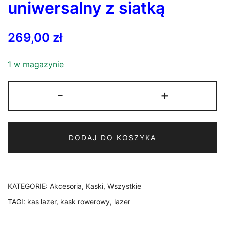
uniwersalny z siatką
269,00
zł
1 w magazynie
ilość
-
+
Kask
Lazer
Codax
DODAJ DO KOSZYKA
KinetiCore
Matte
Black
(czarny)
KATEGORIE:
Akcesoria
,
Kaski
,
Wszystkie
rozmiar
TAGI:
kas lazer
,
kask rowerowy
,
lazer
uniwersalny
z