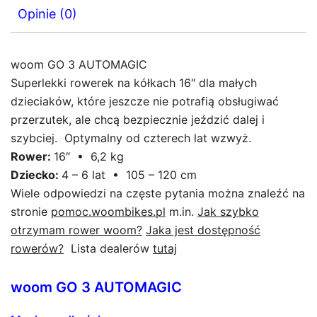
Opinie (0)
woom GO 3 AUTOMAGIC
Superlekki rowerek na kółkach 16″ dla małych
dzieciaków, które jeszcze nie potrafią obsługiwać
przerzutek, ale chcą bezpiecznie jeździć dalej i
szybciej. Optymalny od czterech lat wzwyż.
Rower:
16″ • 6,2 kg
Dziecko:
4 – 6 lat • 105 – 120 cm
Wiele odpowiedzi na częste pytania można znaleźć na
stronie
pomoc.woombikes.pl
m.in.
Jak szybko
otrzymam rower woom?
Jaka jest dostępność
rowerów?
Lista dealerów
tutaj
woom GO 3 AUTOMAGIC