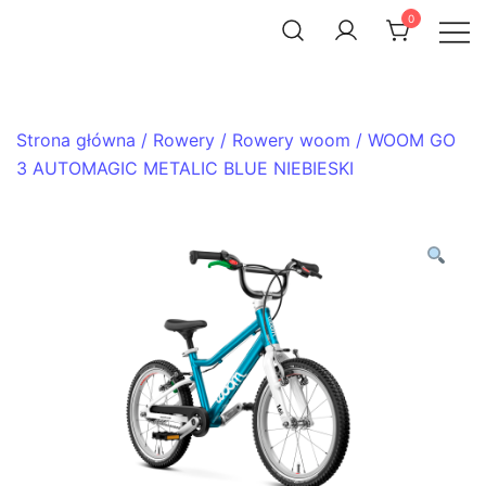
Skip
0
to
ACHTENROWER
sklep i serwis rowerowy
content
Strona główna
/
Rowery
/
Rowery woom
/ WOOM GO
3 AUTOMAGIC METALIC BLUE NIEBIESKI