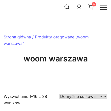
Skip
0
to
ACHTENROWER
sklep i serwis rowerowy
content
Strona główna
/ Produkty otagowane „woom
warszawa”
woom warszawa
Wyświetlanie 1–16 z 38
wyników