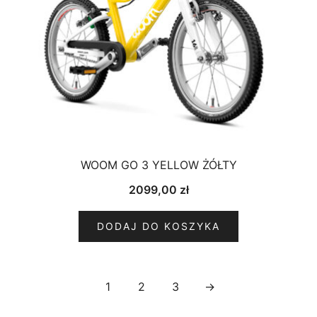
WOOM GO 3 YELLOW ŻÓŁTY
2099,00
zł
DODAJ DO KOSZYKA
1
2
3
→