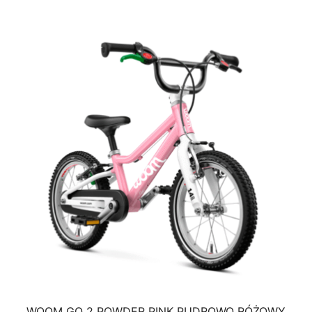
WOOM GO 2 POWDER PINK PUDROWO RÓŻOWY