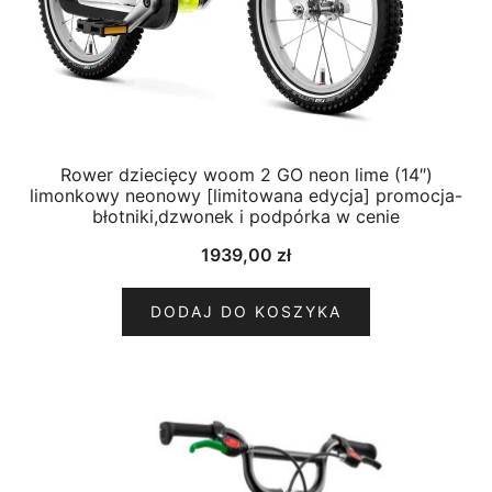
Rower dziecięcy woom 2 GO neon lime (14″)
limonkowy neonowy [limitowana edycja] promocja-
błotniki,dzwonek i podpórka w cenie
1939,00
zł
DODAJ DO KOSZYKA