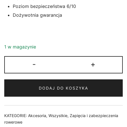
Poziom bezpieczeństwa 6/10
Dożywotnia gwarancja
1 w magazynie
ilość
-
+
ZAPIĘCIE
U-
LOCK
DODAJ DO KOSZYKA
KRYPTONITE
KRYPTOLOK
MINI-
7
KATEGORIE:
Akcesoria
,
Wszystkie
,
Zapięcia i zabezpieczenia
MERLOT
rowerowe
8,2