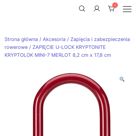
Skip
0
to
ACHTENROWER
sklep i serwis rowerowy
content
Strona główna
/
Akcesoria
/
Zapięcia i zabezpieczenia
rowerowe
/ ZAPIĘCIE U-LOCK KRYPTONITE
KRYPTOLOK MINI-7 MERLOT 8,2 cm x 17,8 cm